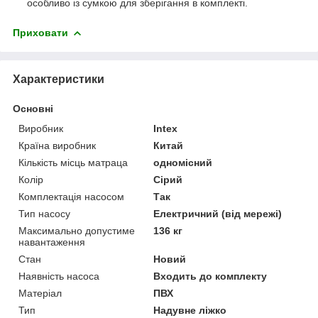
особливо із сумкою для зберігання в комплекті.
Приховати
Характеристики
Основні
Виробник
Intex
Країна виробник
Китай
Кількість місць матраца
одномісний
Колір
Сірий
Комплектація насосом
Так
Тип насосу
Електричний (від мережі)
Максимально допустиме
136 кг
навантаження
Стан
Новий
Наявність насоса
Входить до комплекту
Матеріал
ПВХ
Тип
Надувне ліжко