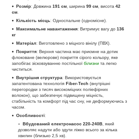
Розмір
: Довжина
191 см
, ширина
99 см
, висота
42
см
.
Кількість місць
: Односпальне (одномісне).
Максимальне навантаження
: Витримує вагу до
136
кг
Матеріал
: Виготовлено з міцного вінілу (ПВХ).
Покриття
: Верхня частина має приємне на дотик
флоковане (велюрове) покриття сірого кольору, яке
запобігає зісковзуванню постільної
білизни
та легко
чиститься.
Внутрішня структура
: Використовується
запатентована технологія
Fiber-Tech
(внутрішні
перегородки з тисяч високоміцних поліефірних
волокон), що забезпечує підвищену міцність,
стабільність та комфорт під час сну, не деформуючись з
часом.
Особливості
:
Вбудований електронасос 220-240В
, який
дозволяє надути або здути ліжко всього за кілька
хвилин (близько 2,5 хв).