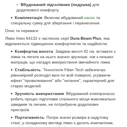
Вбудований підголівник (подушка)
для
додаткового комфорту.
Комплектація
: Включає вбудований
насос
та
спеціальну сумку для зберігання і перенесення.
Опис та переваги:
Ліжко Intex 64132 є частиною серії
Dura-Beam Plus
, яка
відрізняється підвищеною комфортністю та надійністю.
Комфортна висота
: Завдяки висоті 42 см, вставати з
ліжка та лягати на нього значно зручніше, ніж з низьких
матраців, що нагадує використання звичайного ліжка.
Стабільність
: Технологія Fiber-Tech забезпечує
рівномірний розподіл ваги по всій поверхні, усуваючи
ефект "провалювання" або "хитання", характерний для
старих моделей.
Зручність використання
: Вбудований електронасос
робить процес підготовки спального місця максимально
швидким та легким, не потребуючи додаткових
пристроїв.
Портативність
: Попри значні розміри в надутому
стані, у складеному вигляді ліжко є досить компактним,