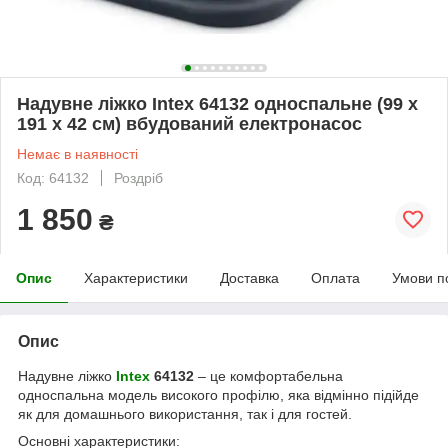
Надувне ліжко Intex 64132 односпальне (99 х
191 х 42 см) вбудований електронасос
Немає в наявності
Код: 64132
Роздріб
1 850
₴
Опис
Характеристики
Доставка
Оплата
Умови п
Опис
Надувне ліжко
Intex
64132
– це комфортабельна
односпальна модель високого профілю, яка відмінно підійде
як для домашнього використання, так і для гостей.
Основні характеристики: