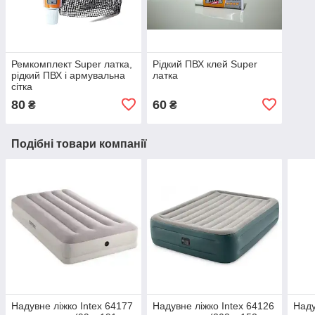
Ремкомплект Super латка,
Рідкий ПВХ клей Super
рідкий ПВХ і армувальна
латка
сітка
80
60
₴
₴
Подібні товари компанії
Надувне ліжко Intex 64177
Надувне ліжко Intex 64126
Наду