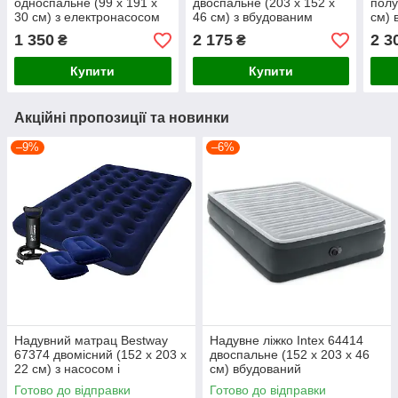
односпальне (99 х 191 х
двоспальне (203 х 152 х
полу
30 см) з електронасосом
46 см) з вбудованим
см) 
USB
електронасосом
елек
1 350
2 175
2 3
₴
₴
Купити
Купити
Акційні пропозиції та новинки
–9%
–6%
Надувний матрац Bestway
Надувне ліжко Intex 64414
67374 двомісний (152 х 203 х
двоспальне (152 х 203 х 46
22 см) з насосом і
см) вбудований
подушками
електронасос
Готово до відправки
Готово до відправки