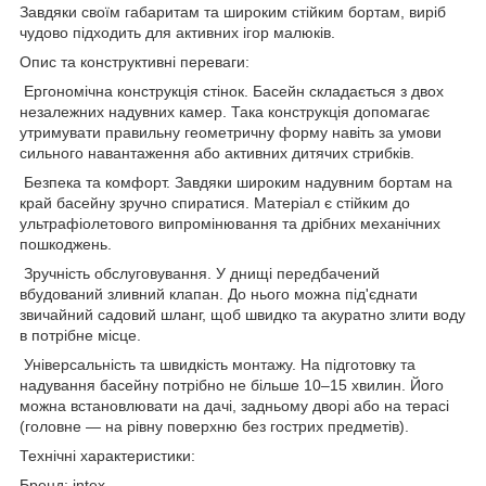
Завдяки своїм габаритам та широким стійким бортам, виріб
чудово підходить для активних ігор малюків.
Опис та конструктивні переваги:
Ергономічна конструкція стінок. Басейн складається з двох
незалежних надувних камер. Така конструкція допомагає
утримувати правильну геометричну форму навіть за умови
сильного навантаження або активних дитячих стрибків.
Безпека та комфорт. Завдяки широким надувним бортам на
край басейну зручно спиратися. Матеріал є стійким до
ультрафіолетового випромінювання та дрібних механічних
пошкоджень.
Зручність обслуговування. У днищі передбачений
вбудований зливний клапан. До нього можна під'єднати
звичайний садовий шланг, щоб швидко та акуратно злити воду
в потрібне місце.
Універсальність та швидкість монтажу. На підготовку та
надування басейну потрібно не більше 10–15 хвилин. Його
можна встановлювати на дачі, задньому дворі або на терасі
(головне — на рівну поверхню без гострих предметів).
Технічні характеристики:
Бренд: intex