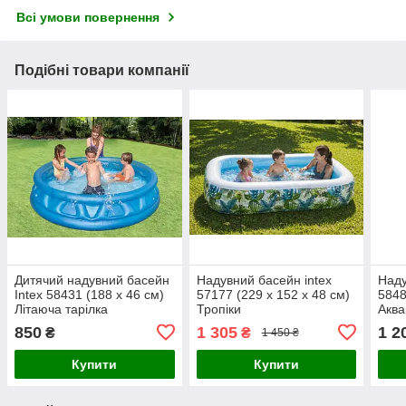
Всі умови повернення
Подібні товари компанії
Дитячий надувний басейн
Надувний басейн intex
Наду
Intex 58431 (188 х 46 см)
57177 (229 х 152 х 48 см)
5848
Літаюча тарілка
Тропіки
Аква
850
1 305
1 2
₴
₴
1 450 ₴
Купити
Купити