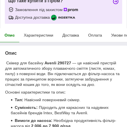
Що таке купити з Пром?
Замовлення під захистом
Доступна доставка
Опис
Характеристики
Доставка
Оплата
Умови п
Опис
Скімер для басейну
Avenli 290727
— це навісний пристрій
для автоматичного збору плаваючого сміття (листя, комах,
пилу) з поверхні води. Він підключається до фільтр-насоса та
працює за принципом воронки, затягуючи забруднення у
сітчастий кошик до того, як вони осядуть на дно.
Основні характеристики та опис:
Тип:
Навісний поверхневий скімер.
Сумісність:
Підходить для каркасних та надувних
басейнів брендів Intex, BestWay та Avenli.
Вимоги до насоса:
Необхідна продуктивність фільтр-
насоса від
2 006 до 7 900 л/год
.