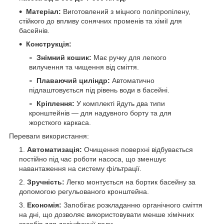
Матеріал:
Виготовлений з міцного поліпропілену,
стійкого до впливу сонячних променів та хімії для
басейнів.
Конструкція:
Знімний кошик:
Має ручку для легкого
вилучення та чищення від сміття.
Плаваючий циліндр:
Автоматично
підлаштовується під рівень води в басейні.
Кріплення:
У комплекті йдуть два типи
кронштейнів — для надувного борту та для
жорсткого каркаса.
Переваги використання:
Автоматизація:
Очищення поверхні відбувається
постійно під час роботи насоса, що зменшує
навантаження на систему фільтрації.
Зручність:
Легко монтується на бортик басейну за
допомогою регульованого кронштейна.
Економія:
Запобігає розкладанню органічного сміття
на дні, що дозволяє використовувати менше хімічних
засобів для дезінфекції води.