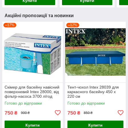
Купити
Купити
Акційні пропозиції та новинки
–17%
–12%
Скімер для басейну навісний
Тент-чохол Intex 28039 для
поверхневий Intex 28000, від
каркасного басейну 450 х
фільтр-насоса 3700 л/год
220 см
Готово до відправки
Готово до відправки
750
750
₴
₴
900 ₴
850 ₴
Купити
Купити