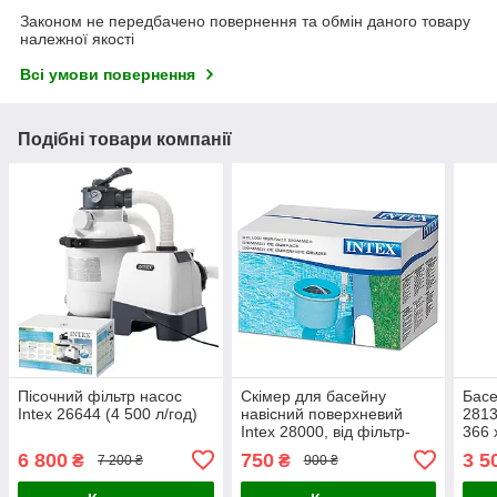
Законом не передбачено повернення та обмін даного товару
належної якості
Всі умови повернення
Подібні товари компанії
Пісочний фільтр насос
Скімер для басейну
Басе
Intex 26644 (4 500 л/год)
навісний поверхневий
2813
Intex 28000, від фільтр-
366 
насоса 3700 л/год
6 800
750
3 5
₴
₴
7 200 ₴
900 ₴