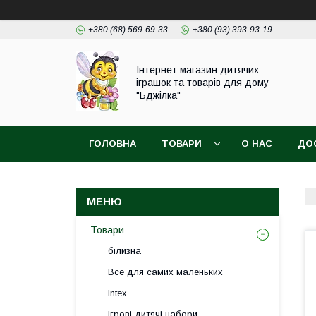
+380 (68) 569-69-33
+380 (93) 393-93-19
Інтернет магазин дитячих
іграшок та товарів для дому
"Бджілка"
ГОЛОВНА
ТОВАРИ
О НАС
ДО
Товари
білизна
Все для самих маленьких
Intex
Ігрові дитячі набори