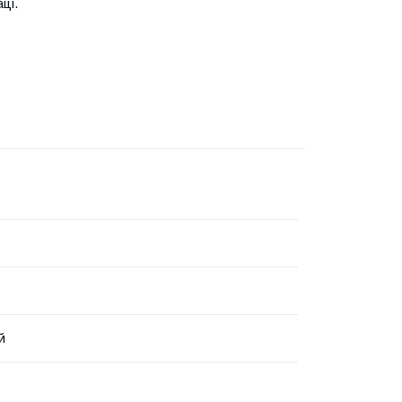
ці.
й