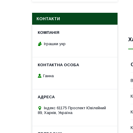
КОНТАКТИ
Х
Іграшки укр
Ганна
В
К
Індекс 61175 Проспект Ювілейний
К
89, Харків, Україна
К