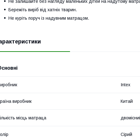
Не залишайте без нагляду маленьких дітей на надутому матра
Бережіть виріб від хатніх тварин.
Не куріть поруч із надувним матрацом.
арактеристики
Основні
иробник
Intex
раїна виробник
Китай
ількість місць матраца
двомісни
олір
Сірий