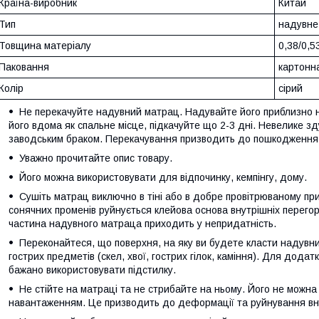
Країна-виробник
Китай
Тип
надувне
Товщина матеріалу
0,38/0,5
Паковання
картонн
Колір
сірий
Не перекачуйте надувний матрац. Надувайте його приблизно 
його вдома як спальне місце, підкачуйте що 2-3 дні. Невелике з
заводським браком. Перекачування призводить до пошкодження 
Уважно прочитайте опис товару.
Його можна використовувати для відпочинку, кемпінгу, дому.
Сушіть матрац виключно в тіні або в добре провітрюваному при
сонячних променів руйнується клейова основа внутрішніх перего
частина надувного матраца приходить у непридатність.
Переконайтеся, що поверхня, на яку ви будете класти надувний
гострих предметів (скел, хвої, гострих гілок, каміння). Для дода
бажано використовувати підстилку.
Не стійте на матраці та не стрибайте на ньому. Його не можн
навантаженням. Це призводить до деформації та руйнування вн