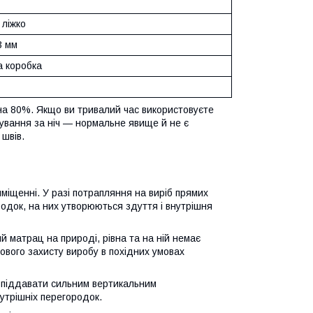
 ліжко
3 мм
а коробка
на 80%. Якщо ви тривалий час використовуєте
дування за ніч — нормальне явище й не є
швів.
міщенні. У разі потрапляння на виріб прямих
родок, на них утворюються здуття і внутрішня
 матрац на природі, рівна та на ній немає
ткового захисту виробу в похідних умовах
а піддавати сильним вертикальним
утрішніх перегородок.