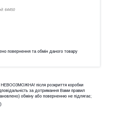
од:
64450
ено повернення та обмін даного товару
оли НЕВООЗМОЖНА! після розкриття коробки
ідповідальність за дотримання Вами правил
становлено) обміну або поверненню не підлягає;
)