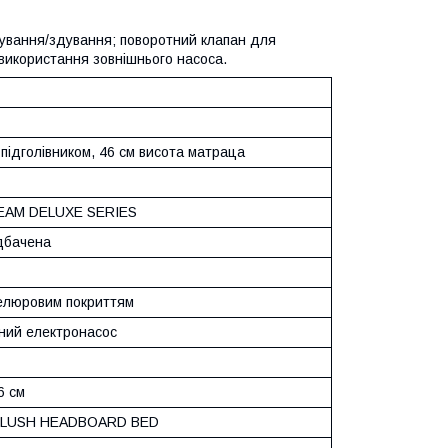
дування/здування; поворотний клапан для
 використання зовнішнього насоса.
 підголівником, 46 см висота матраца
EAM DELUXE SERIES
дбачена
велюровим покриттям
ний електронасос
6 см
PLUSH HEADBOARD BED