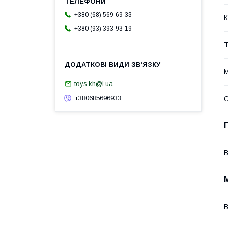
+380 (68) 569-69-33
К
+380 (93) 393-93-19
Т
М
toys.kh@i.ua
+380685696933
В
В