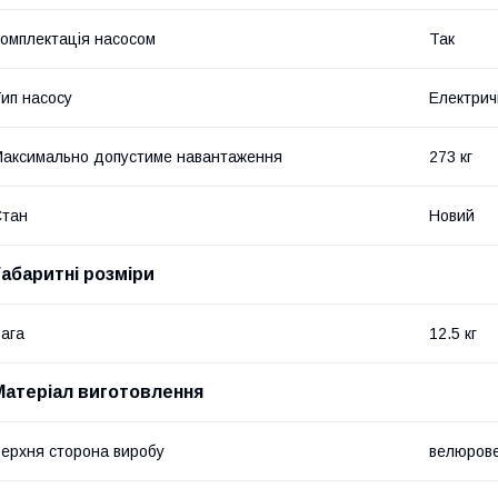
омплектація насосом
Так
ип насосу
Електрич
аксимально допустиме навантаження
273 кг
Стан
Новий
Габаритні розміри
ага
12.5 кг
Матеріал виготовлення
ерхня сторона виробу
велюрове