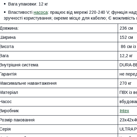
Вага упаковки: 12 кг
Властивості
насоса
: працює від мережі 220-240 V; функція на
зручності користування; окреме місце для кабелю; Є можливість
Довжина:
236 см
Ширина
152 см
Висота
86 см із
Вага
12,2 кг
Внутрішня система
DURA-B
Гарантія
не пере
Максимальне навантаження
270 кг
Матеріал
ПВХ із 
Насос
вбудова
Виробник
Intex
Розмір паковання
23x42x4
Серія
ULTRA 