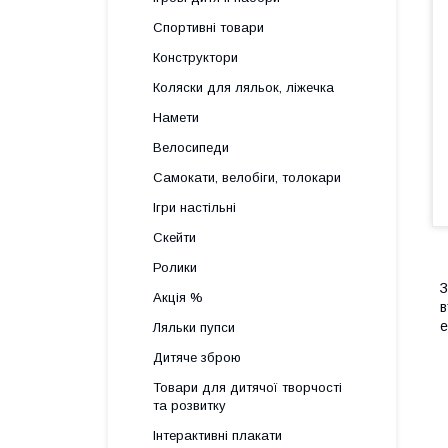
Спортивні товари
Конструктори
Коляски для ляльок, ліжечка
Намети
Велосипеди
Самокати, велобіги, толокари
Ігри настільні
Скейти
Ролики
З
Акція %
в
е
Ляльки пупси
Дитяче зброю
Товари для дитячої творчості
та розвитку
Інтерактивні плакати