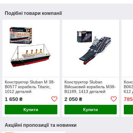
Подібні товари компанії
Конструктор Sluban M 38-
Конструктор Sluban
Конс
B0577 корабель Titanic,
Військовий корабель M38-
B063
1012 деталей
B1189, 1413 деталей
612 
1 650
2 050
785
₴
₴
Купити
Купити
Акційні пропозиції та новинки