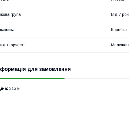
ікова група
Від 7 рок
паковка
Коробка
ид творчості
Малюван
нформація для замовлення
іна:
315 ₴