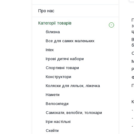
Про нас
П
Категорії товарів
з
ц
білизна
В
Все для самих маленьких
б
Intex
С
Ігрові дитячі набори
М
Спортивні товари
Р
Конструктори
Ф
П
Коляски для ляльок, ліжечка
Намети
К
Велосипеди
-
Самокати, велобіги, толокари
-
Ігри настільні
-
Скейти
-