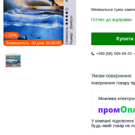
Мінімальна сума замов
Готово до відправки
–15%
Купити
Залишилось
0
0
днів
0
0
0
0
0
0
+380 (68) 569-69-33
повернення товару п
У компанії підключені
будь-який товар не п