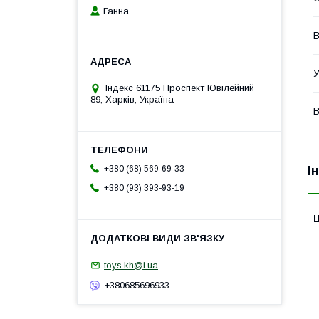
Ганна
В
У
Індекс 61175 Проспект Ювілейний
89, Харків, Україна
В
І
+380 (68) 569-69-33
+380 (93) 393-93-19
Ц
toys.kh@i.ua
+380685696933