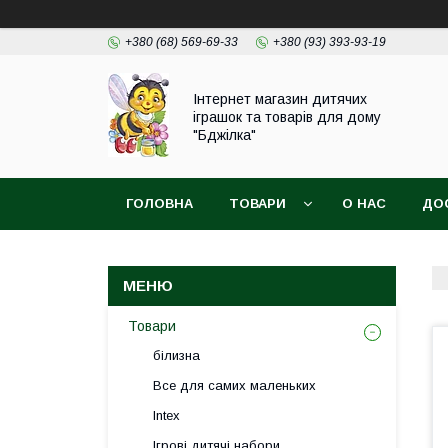
+380 (68) 569-69-33
+380 (93) 393-93-19
Інтернет магазин дитячих
іграшок та товарів для дому
"Бджілка"
ГОЛОВНА
ТОВАРИ
О НАС
ДО
Товари
білизна
Все для самих маленьких
Intex
Ігрові дитячі набори