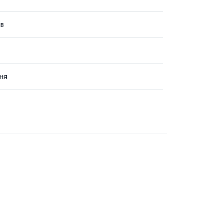
ів
ня