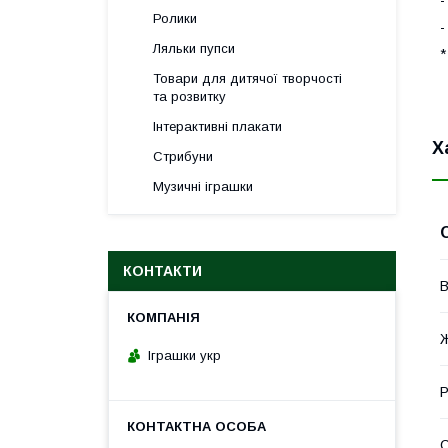
Ролики
-
Ляльки пупси
*
Товари для дитячої творчості
та розвитку
Інтерактивні плакати
Х
Стрибуни
Музичні іграшки
КОНТАКТИ
В
Іграшки укр
Р
С