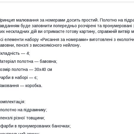
ринцип малювання за номерами досить простий. Полотно на підрам
авданням буде заповнити попередньо розчірені та пронумеровані 
их нескладних дій ви отримаєте готову картину, справжній витвір 
сі елементи набору «Рисання за номерами» виготовлені з екологічн
авовни, пензлі з високоякісного нейлону.
кладність — 4;
атеріал полотна — бавовна;
озмір полотна — 30х40 см
арби в наборі — є;
аковання — коробка.
⠀
омплектація:
 полотно на підрамнику;
 пензлі різної товщини;
 фарби в пронумерованих баночках;
 контрольний аркуш;