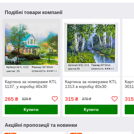
Подібні товари компанії
Картина за номерами KTL
Картина за номерами KTL
Карт
1137, у коробці 40х30
1313 в коробці 40х30
3011
265
315
315
₴
₴
320 ₴
370 ₴
Купити
Купити
Акційні пропозиції та новинки