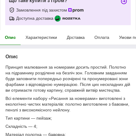
Що таке купити з Пром?
Замовлення під захистом
Доступна доставка
Опис
Характеристики
Доставка
Оплата
Умови п
Опис
Принцип малювання за номерами досить простий. Полотно
на підрамнику розділене на безліч зон. Головним завданням
буде заповнити попередньо розчірені та пронумеровані зони
фарбами з відповідною нумерацією. Після цих нескладних дій
ви отримаєте готову картину, справжній витвір мистецтва.
Всі елементи набору «Рисання за номерами» виготовлені з
екологічно чистих матеріалів: полотно виготовлене з бавовни,
пензлі з високоякісного нейлону.
Тип картини — пейзаж;
Складність — 4;
Матеріал полотна — бавовна;