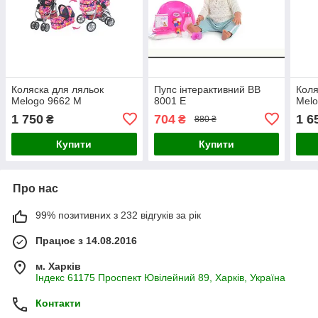
Коляска для ляльок
Пупс інтерактивний BB
Коля
Melogo 9662 M
8001 E
Mel
1 750
704
1 6
₴
₴
880 ₴
Купити
Купити
Про нас
99% позитивних з 232 відгуків за рік
Працює з 14.08.2016
м. Харків
Індекс 61175 Проспект Ювілейний 89, Харків, Україна
Контакти