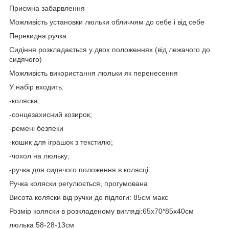
Приємна забарвлення
Можливість установки люльки обличчям до себе і від себе
Перекидна ручка
Сидіння розкладається у двох положеннях (від лежачого до
сидячого)
Можливість використання люльки як перенесення
У набір входить:
-коляска;
-сонцезахисний козирок;
-ремені безпеки
-кошик для іграшок з текстилю;
-чохол на люльку;
-ручка для сидячого положення в колясці.
Ручка коляски регулюється, прогумована
Висота коляски від ручки до підлоги: 85см макс
Розмір коляски в розкладеному вигляді:65х70*85х40см
люлька 58-28-13см