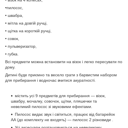
•пилосос,
• швабра,
• мітла на довгій ручці,
• щітка на короткій ручці,
• совок,
• пульверизатор,
• губка.
Всі предмети можна встановити на візок і легко пересувати по
дому.
Дитині буде приємно та весело грати з барвистим набором
для прибирання і водночас вчитися акуратності.
містить усі 9 предметів для прибирання — візок,
швабру, мочалку, совочок, щітки, пляшечки та
невеликий пилосос зі звуковими ефектами.
Пилосос видає звук і світиться, працює від батарейок
АА (до комплекту не входять) — пилосос 2 різновиди .
Усі аксесуари розташовуються на невеликому