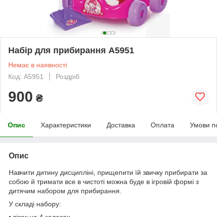
Набір для прибирання А5951
Немає в наявності
Код: A5951
Роздріб
900
₴
Опис
Характеристики
Доставка
Оплата
Умови п
Опис
Навчити дитину дисципліні, прищепити їй звичку прибирати за
собою й тримати все в чистоті можна буде в ігровій формі з
дитячим набором для прибирання.
У складі набору:
• візок на 4 колесах,